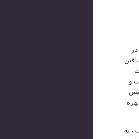
در
یافتن
ت
ت و
ریس
بهره
، به