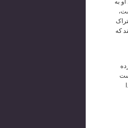
و به
شت،
تراک
د که
ده
ست