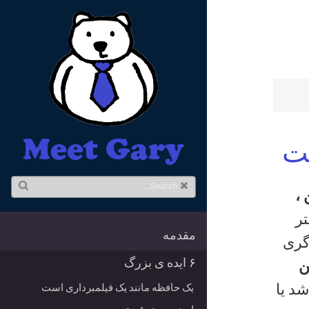
Meet Gary
ست
،
تر
مقدمه
 گری
۶ ایده ی بزرگ
ن
یک حافظه مانند یک فیلمبرداری است
شد یا