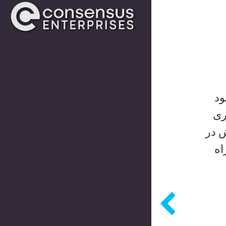
ود
ری
ش در
اه