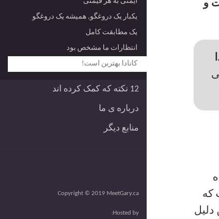
ایمنی به هر قیمتی
ت و
یکبار یک دروغگو, همیشه یک دروغگو
یک مطابقت کامل
انتظارات ما مشخص بود
کانادا بهترین است!
ی
12 نکته که کمک کرده اند
درباره ی ما
منابع دیگر
ه
 که
Copyright © 2019 MeetGary.ca
 دلیل
Hosted by: